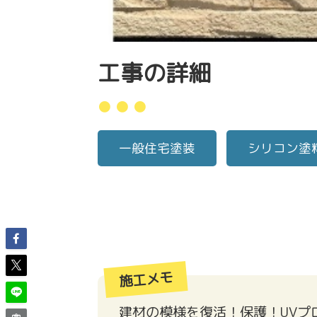
工事の詳細
● ● ●
一般住宅塗装
シリコン塗
施工メモ
建材の模様を復活！保護！UVプ