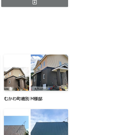
むかわ町穂別 M様邸