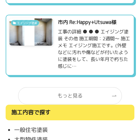
市内 Re:Happy+Utsuwa様
エイジング塗装
工事の詳細 ● ● ● エイジング塗
装 その他 施工期間：2週間～ 施工
メモ エイジング施工です。(外壁
などに汚れや傷などが付いたよう
に塗装をして、長い年月で朽ちた
感じに…
もっと見る
施工内容で探す
一般住宅塗装
大型物件塗装