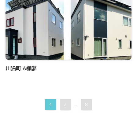
川沿町 A様邸
1
2
8
...